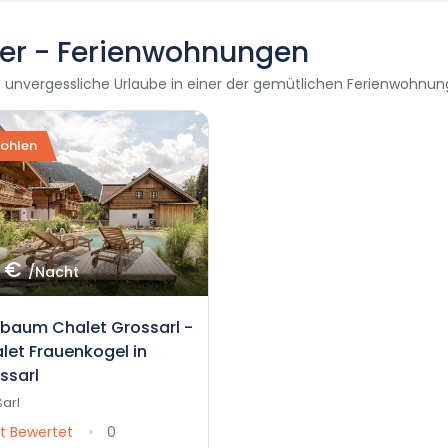
er - Ferienwohnungen
e unvergessliche Urlaube in einer der gemütlichen Ferienwohnu
ohlen
 €
/Nacht
nbaum Chalet Grossarl -
let Frauenkogel in
ssarl
arl
t Bewertet
0