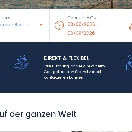
emen
Check In - Out
08/08/2026
-
08/09/2026
DIREKT & FLEXIBEL
Ihre Buchung landet direkt beim
Gastgeber, den Sie individuell
kontaktieren können.
uf der ganzen Welt