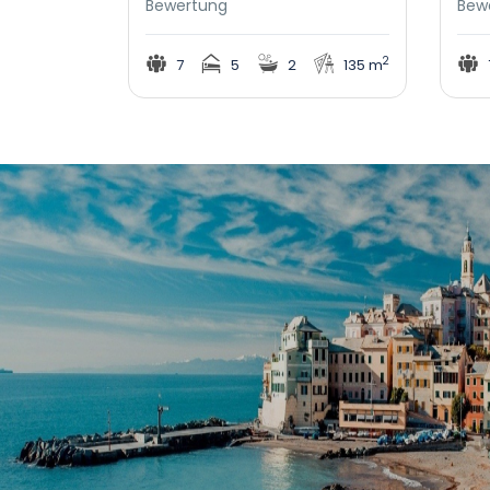
Bewertung
Bew
2
7
5
2
135 m
 - Buchen Sie Ihren
EuropaBooking - Alles, Was Si
Reisen
Bei EuropaBooking werden Sie die t
Sie nicht nur Ihr persönliches tol
die Buchung Ihres Traumurlaubs
Gutscheinshop und viele tolle Rei
se planen oder sich nach Sonne
EuropaBooking Ihr Traumreiseziel i
 das richtige Angebot. Die
nanlagen lässt keine