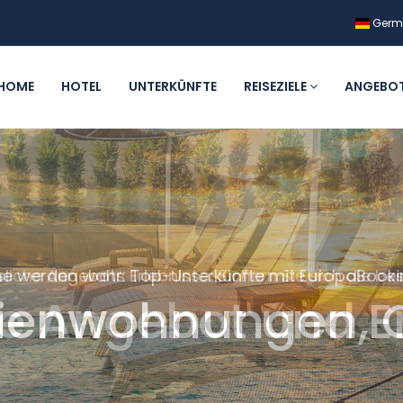
Ger
HOME
HOTEL
UNTERKÜNFTE
REISEZIELE
ANGEBO
e werden wahr: Top-Unterkünfte mit EuropaBooki
rienwohnungen, Ch