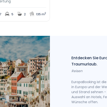
ertung
2
7
5
2
135 m
e Für Ihre Reise Brauchen.
Entdecken Sie Eur
Traumurlaub.
Reisen
ollsten Reisen erleben, denn hier finden
les Angebot, sondern auch einen
EuropaBooking ist di
sethemen. Entdecken Sie jetzt mit
in Europa und der We
n Europa und in der Welt.
und Strand sehnen - h
Auswahl an Hotels, F
Wünsche offen.