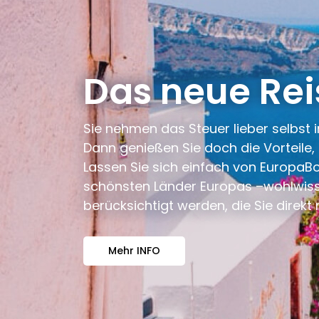
Das neue Rei
Sie nehmen das Steuer lieber selbst i
Dann genießen Sie doch die Vorteile
Lassen Sie sich einfach von EuropaBo
schönsten Länder Europas –wohlwisse
berücksichtigt werden, die Sie dire
Mehr INFO