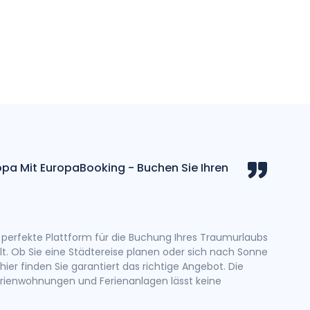
opa Mit EuropaBooking - Buchen Sie Ihren
EuropaB
Reisen
Bei Euro
Sie nich
e perfekte Plattform für die Buchung Ihres Traumurlaubs
Gutschei
lt. Ob Sie eine Städtereise planen oder sich nach Sonne
EuropaBo
ier finden Sie garantiert das richtige Angebot. Die
erienwohnungen und Ferienanlagen lässt keine