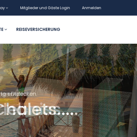
may
Mitglieder und Gäste Login
Anmelden
TE
REISEVERSICHERUNG
ng entdecken.
alets.....