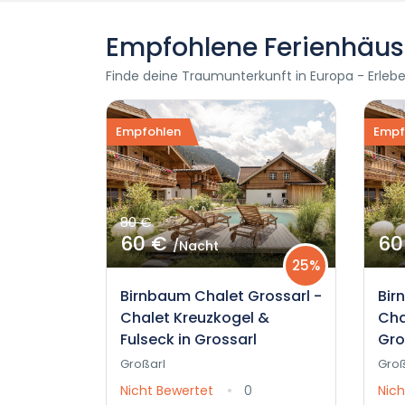
Empfohlene Ferienhäus
Finde deine Traumunterkunft in Europa - Erleb
Empfohlen
Empf
80 €
60 €
60
/Nacht
25%
Birnbaum Chalet Grossarl -
Bir
Chalet Kreuzkogel &
Cha
Fulseck in Grossarl
Gro
Großarl
Groß
Nicht Bewertet
0
Nich