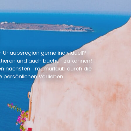
 Urlaubsregion gerne individuell?
ktieren und auch buchen zu können!
hren nächsten Traumurlaub durch die
e persönlichen Vorlieben