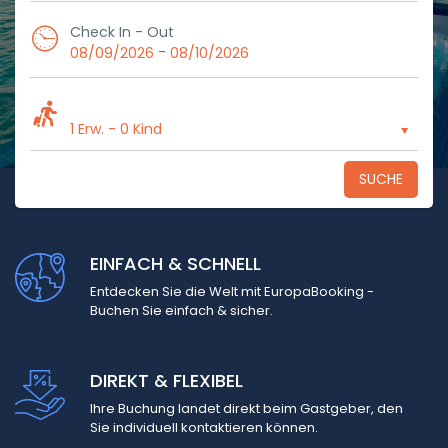
Check In - Out
-
08/09/2026
08/10/2026
1 Erw.
-
0 Kind
SUCHE
EINFACH & SCHNELL
Entdecken Sie die Welt mit EuropaBooking -
Buchen Sie einfach & sicher.
DIREKT & FLEXIBEL
Ihre Buchung landet direkt beim Gastgeber, den
Sie individuell kontaktieren können.