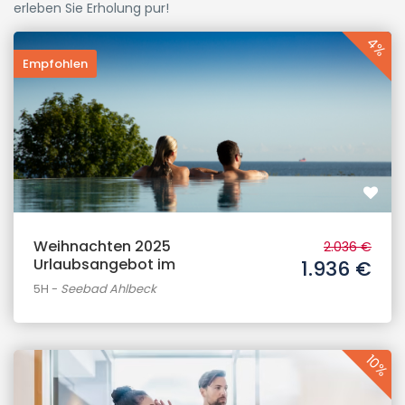
erleben Sie Erholung pur!
4%
Empfohlen
Weihnachten 2025
2.036 €
Urlaubsangebot im
1.936 €
5H
-
Seebad Ahlbeck
10%