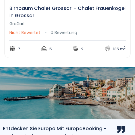
Birnbaum Chalet Grossarl - Chalet Frauenkogel
in Grossarl
Großarl
Nicht Bewertet
0 Bewertung
2
7
5
2
135 m
Entdecken Sie Europa Mit EuropaBooking -
Eur