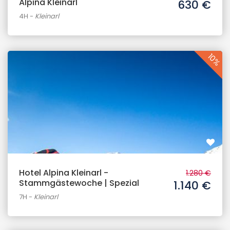
Alpina Kleinarl
630 €
4H
-
Kleinarl
10%
Hotel Alpina Kleinarl -
1.280 €
Stammgästewoche | Spezial
1.140 €
7H
-
Kleinarl