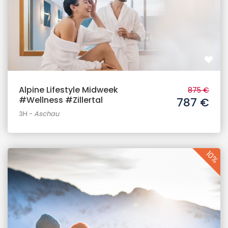
Alpine Lifestyle Midweek
875 €
#Wellness #Zillertal
787 €
3H
-
Aschau
10%