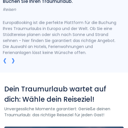
Buchen Sie Ihren Traumurlaub.
Bra
Reisen
Rei
EuropaBooking ist die perfekte Plattform für die Buchung
Bei 
Ihres Traumurlaubs in Europa und der Welt. Ob Sie eine
denn
Städtereise planen oder sich nach Sonne und Strand
Ang
g
sehnen - hier finden Sie garantiert das richtige Angebot.
toll
Die Auswahl an Hotels, Ferienwohnungen und
Ihr 
Ferienanlagen lässt keine Wünsche offen.
‹
›
Dein Traumurlaub wartet auf
dich: Wähle dein Reiseziel!
Unvergessliche Momente garantiert: Genieße deinen
Traumurlaub: das richtige Reiseziel für jeden Gast!