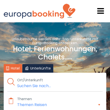
Urlaubsträume werden wahr: Top-Unterkünfte mit
EuropaBooking entdecken.
Hotel, Ferienwohnungen,
Chalets.....
Hotel
Unterkünfte
Ort/Unterkunft
Themen