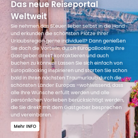
Das neue Reiseportal
Weltweit
Sie nehmen das Steuer lieber selbst in die Hand
und erkunden die schönsten Plätze Ihrer
Urlaubsregion gerne individuell? Dann genießen
Sie doch die Vorteile, durch EuropaBooking Ihre
Gastgeber direkt kontaktieren und auch
buchen zu können! Lassen Sie sich einfach von
EuropaBooking inspirieren und starten Sie schon
bald in Ihren nächsten Traumurlaub durch die
schönsten Länder Europas –wohlwissend, dass
alle Ihre Wünsche erfüllt werden und alle
persönlichen Vorlieben berücksichtigt werden,
die Sie direkt mit dem Gastgeber besprechen
und vereinbaren.
Mehr INFO